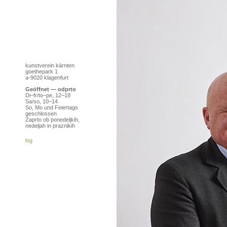
kunstverein kärnten
goethepark 1
a-9020 klagenfurt
Geöffnet — odprto
Di–fr/to–pe, 12–18
Sa/so, 10–14
So, Mo und Feiertags
geschlossen
Zaprto ob ponedeljkih,
nedeljah in praznikih
log