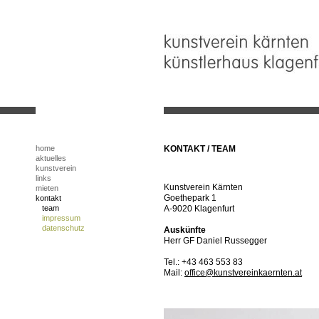
home
KONTAKT / TEAM
aktuelles
kunstverein
links
Kunstverein Kärnten
mieten
Goethepark 1
kontakt
team
A-9020 Klagenfurt
impressum
datenschutz
Auskünfte
Herr GF Daniel Russegger
Tel.: +43 463 553 83
Mail:
office@kunstvereinkaernten.at