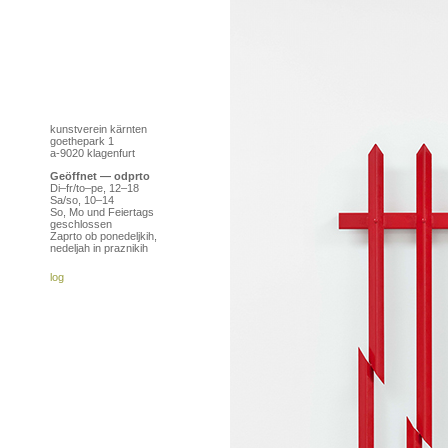
kunstverein kärnten
goethepark 1
a-9020 klagenfurt
Geöffnet — odprto
Di–fr/to–pe, 12–18
Sa/so, 10–14
So, Mo und Feiertags
geschlossen
Zaprto ob ponedeljkih,
nedeljah in praznikih
log