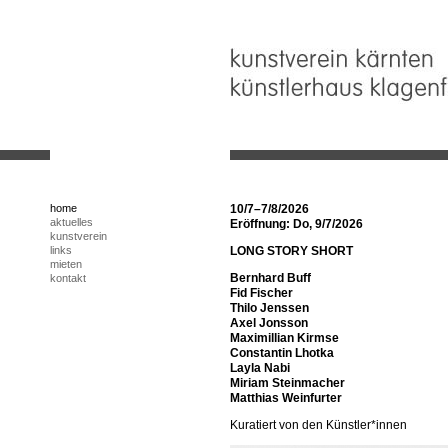
home
10/7–7/8/2026
aktuelles
Eröffnung: Do, 9/7/2026
kunstverein
links
LONG STORY SHORT
mieten
Bernhard Buff
kontakt
Fid Fischer
Thilo Jenssen
Axel Jonsson
Maximillian Kirmse
Constantin Lhotka
Layla Nabi
Miriam Steinmacher
Matthias Weinfurter
Kuratiert von den Künstler*innen